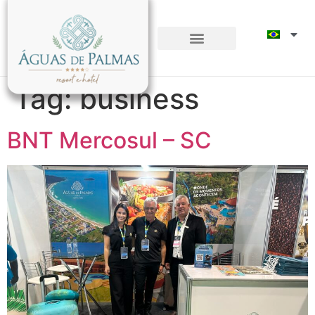
Tag:
business
BNT Mercosul – SC